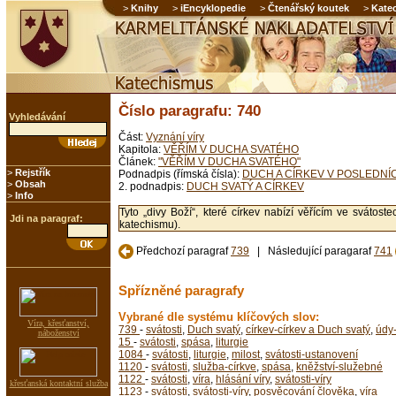
>
Knihy
>
iEncyklopedie
>
Čtenářský koutek
>
Kate
Číslo paragrafu: 740
Vyhledávání
Část:
Vyznání víry
Kapitola:
VĚŘÍM V DUCHA SVATÉHO
Článek:
"VĚŘÍM V DUCHA SVATÉHO"
>
Rejstřík
Podnadpis (římská čísla):
DUCH A CÍRKEV V POSLEDN
>
Obsah
2. podnadpis:
DUCH SVATÝ A CÍRKEV
>
Info
Tyto „divy Boží“, které církev nabízí věřícím ve sváto
Jdi na paragraf:
katechismu).
Předchozí paragraf
739
| Následující paragaraf
741
Spřízněné paragrafy
Vybrané dle systému klíčových slov:
Víra, křesťanství,
739
-
svátosti
,
Duch svatý
,
církev-církev a Duch svatý
,
údy-
náboženství
15
-
svátosti
,
spása
,
liturgie
1084
-
svátosti
,
liturgie
,
milost
,
svátosti-ustanovení
1120
-
svátosti
,
služba-církve
,
spása
,
kněžství-služebné
1122
-
svátosti
,
víra
,
hlásání víry
,
svátosti-víry
křesťanská kontaktní služba
1123
-
svátosti
,
svátosti-víry
,
posvěcování člověka
,
víra