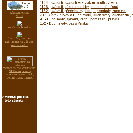
1124
-
svátosti
,
svátosti-víry
,
zákon modlitby
,
víra
1126
-
svátosti
,
zákon modlitby
,
jednota křesťanů
1152
-
svátosti
,
předobrazy
,
liturgie
,
symboly
,
znamení
Řád karmelitánů
737
-
církev-církev a Duch svatý
,
Duch svatý
,
eucharistie
,
v ČR
91
-
Duch svatý
,
zjevení
,
věřící
,
pomazání
,
pravda
152
-
Duch svatý
,
Ježíš Kristus
křesťanská literatura
Umístěte, prosíme,
naši ikonku na Váš web,
více info zde...
Webdesign and webhosting:
NETservis, s.r.o. -
prezentace, www stránky,
design, flash, internet
>
Formát pro tisk
této stránky