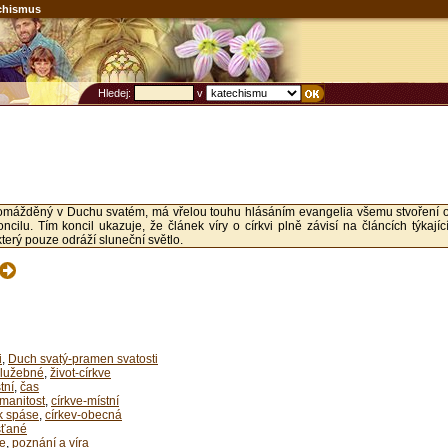
chismus
Hledej:
v
romážděný v Duchu svatém, má vřelou touhu hlásáním evangelia všemu stvoření osvíti
ncilu. Tím koncil ukazuje, že článek víry o církvi plně závisí na článcích týkají
terý pouze odráží sluneční světlo.
i
,
Duch svatý-pramen svatosti
služebné
,
život-církve
tní
,
čas
zmanitost
,
církve-místní
k spáse
,
církev-obecná
sťané
ve
,
poznání a víra