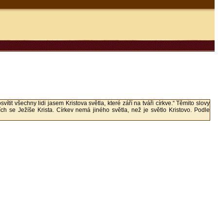
t všechny lidi jasem Kristova světla, které září na tváři církve.“ Těmito slovy
cích se Ježíše Krista. Církev nemá jiného světla, než je světlo Kristovo. Podle