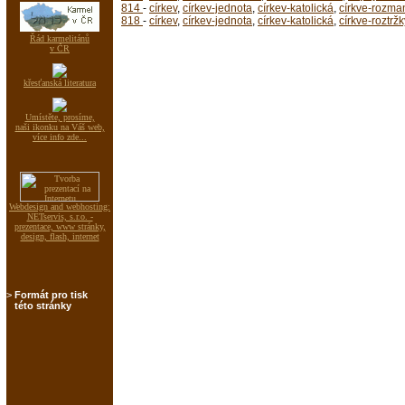
814
-
církev
,
církev-jednota
,
církev-katolická
,
církve-rozman
818
-
církev
,
církev-jednota
,
církev-katolická
,
církve-roztržk
Řád karmelitánů
v ČR
křesťanská literatura
Umístěte, prosíme,
naši ikonku na Váš web,
více info zde...
Webdesign and webhosting:
NETservis, s.r.o. -
prezentace, www stránky,
design, flash, internet
>
Formát pro tisk
této stránky