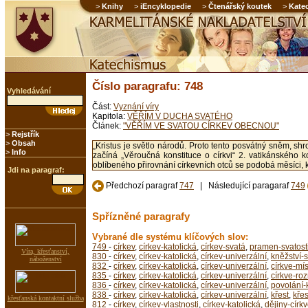
>
Knihy
>
iEncyklopedie
>
Čtenářský koutek
>
Kate
Číslo paragrafu: 748
Vyhledávání
Část:
Vyznání víry
Kapitola:
VĚŘÍM V DUCHA SVATÉHO
Článek:
"VĚŘÍM VE SVATOU CÍRKEV OBECNOU"
>
Rejstřík
>
Obsah
„Kristus je světlo národů. Proto tento posvátný sněm, sh
>
Info
začíná „Věroučná konstituce o církvi“ 2. vatikánského ko
oblíbeného přirovnání církevních otců se podobá měsíci, k
Jdi na paragraf:
Předchozí paragraf
747
| Následující paragaraf
749
Spřízněné paragrafy
Vybrané dle systému klíčových slov:
749
-
církev
,
církev-katolická
,
církev-svatá
,
pramen-svatost
Víra, křesťanství,
830
-
církev
,
církev-katolická
,
církev-univerzální
,
kněžství-
náboženství
832
-
církev
,
církev-katolická
,
církev-univerzální
,
církve-mís
835
-
církev
,
církev-katolická
,
církev-univerzální
,
církve-ro
836
-
církev
,
církev-katolická
,
církev-univerzální
,
povolání-
838
-
církev
,
církev-katolická
,
církev-univerzální
,
křest
,
kře
křesťanská kontaktní služba
812
-
církev
,
církev-vlastnosti
,
církev-katolická
,
dějiny-círk