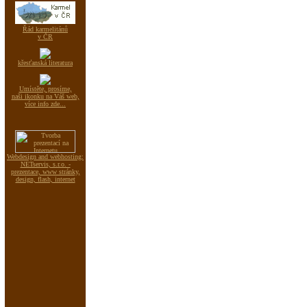
Řád karmelitánů
v ČR
křesťanská literatura
Umístěte, prosíme,
naši ikonku na Váš web,
více info zde...
Webdesign and webhosting:
NETservis, s.r.o. -
prezentace, www stránky,
design, flash, internet