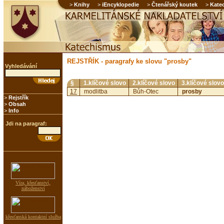
>
Knihy
>
iEncyklopedie
>
Čtenářský koutek
>
Kate
REJSTŘÍK - paragrafy ke slovu "prosby"
Vyhledávání
§
1.klíčové slovo
2.klíčové slovo
3.klíčové slovo
17
modlitba
Bůh-Otec
prosby
>
Rejstřík
>
Obsah
>
Info
Jdi na paragraf:
Víra, křesťanství,
náboženství
křesťanská kontaktní služba