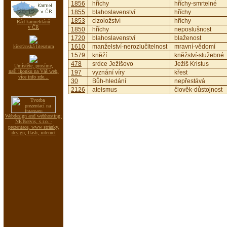
1856
hříchy
hříchy-smrtelné
1855
blahoslavenství
hříchy
1853
cizoložství
hříchy
Řád karmelitánů
v ČR
1850
hříchy
neposlušnost
1720
blahoslavenství
blaženost
1610
manželství-nerozlučitelnost
mravní-vědomí
křesťanská literatura
1579
kněží
kněžství-služebné
478
srdce Ježíšovo
Ježíš Kristus
Umístěte, prosíme,
naši ikonku na Váš web,
197
vyznání víry
křest
více info zde...
30
Bůh-hledání
nepřestává
2126
ateismus
člověk-důstojnost
Webdesign and webhosting:
NETservis, s.r.o. -
prezentace, www stránky,
design, flash, internet