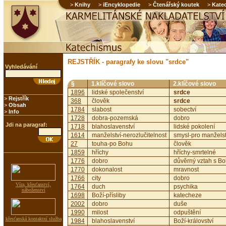
>
Knihy
>
iEncyklopedie
>
Čtenářský koutek
>
Kate
REJSTŘÍK - paragrafy ke slovu "srdce"
Vyhledávání
§
1.klíčové slovo
2.klíčové slovo
1896
lidské společenství
srdce
>
Rejstřík
368
člověk
srdce
>
Obsah
1784
slabost
sobectví
>
Info
1728
dobra-pozemská
dobro
Jdi na paragraf:
1718
blahoslavenství
lidské pokolení
1614
manželství-nerozlučitelnost
smysl-pro manželst
27
touha-po Bohu
člověk
1859
hříchy
hříchy-smrtelné
1776
dobro
důvěrný vztah s B
1770
dokonalost
mravnost
1766
city
dobro
Víra, křesťanství,
1764
duch
psychika
náboženství
1698
Boží-přísliby
katecheze
2002
dobro
duše
1990
milost
odpuštění
křesťanská kontaktní služba
1984
blahoslavenství
Boží-království